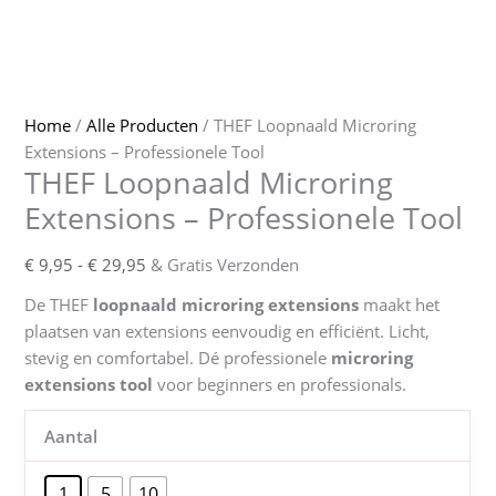
Home
/
Alle Producten
/ THEF Loopnaald Microring
Extensions – Professionele Tool
THEF Loopnaald Microring
Extensions – Professionele Tool
Prijsklasse:
€
9,95
-
€
29,95
& Gratis Verzonden
€ 9,95
De THEF
loopnaald microring extensions
maakt het
tot
plaatsen van extensions eenvoudig en efficiënt. Licht,
€ 29,95
stevig en comfortabel. Dé professionele
microring
extensions tool
voor beginners en professionals.
Aantal
1
5
10