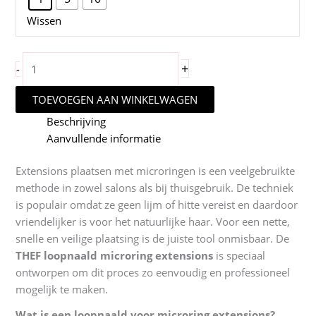
Wissen
THEF
+
-
Loopnaald
Microring
TOEVOEGEN AAN WINKELWAGEN
Extensions
Beschrijving
–
Aanvullende informatie
Professionele
Tool
Extensions plaatsen met microringen is een veelgebruikte
aantal
methode in zowel salons als bij thuisgebruik. De techniek
is populair omdat ze geen lijm of hitte vereist en daardoor
vriendelijker is voor het natuurlijke haar. Voor een nette,
snelle en veilige plaatsing is de juiste tool onmisbaar. De
THEF loopnaald microring extensions
is speciaal
ontworpen om dit proces zo eenvoudig en professioneel
mogelijk te maken.
Wat is een loopnaald voor microring extensions?